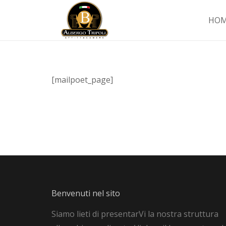
HO
[mailpoet_page]
Benvenuti nel sito
Siamo lieti di presentarVi la nostra struttura